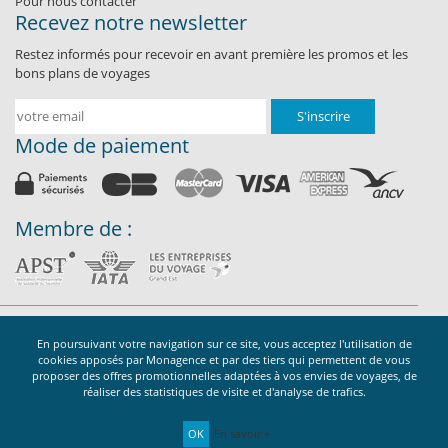
Pour nous contacter
Recevez notre newsletter
Restez informés pour recevoir en avant première les promos et les
bons plans de voyages
S'inscrire
Mode de paiement
Membre de :
Monagence.com / SARL RF Distribution au capital de 100 000
En poursuivant votre navigation sur ce site, vous acceptez l'utilisation de
euros. Garantie APST IM094120019 / R.C GENERALI N° AL813861 /
cookies apposés par Monagence et par des tiers qui permettent de vous
LI 094090006
proposer des offres promotionnelles adaptées à vos envies de voyages, de
Siège : 2 rue du Nouveau Bercy 94220 CHARENTON LE PONT
réaliser des statistiques de visite et d'analyse de trafics.
©2026Monagence.com tous droits réservés
OK
En savoir +