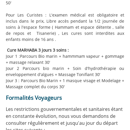
50'
Pour Les Curistes : L'examen médical est obligatoire et
inclus dans le prix, Libre accès pendant la 1/2 journée de
soins à l'espace forme ( Hammam et espace détente , salle
de repos et Tisanerie) , Les cures sont interdites aux
enfants moins de 16 ans .
Cure MARHABA 3 jours 3 soins :
Jour 1 :Parcours Bio marin + hammmam vapeur + gommage
+ massage relaxant 30‘
Jour 2 Parcours bio marin + Soin d'hydrothérapie ou
enveloppement d'algues + Massage Tonifiant 30‘
Jour 3 : Parcours Bio Marin + 1 masque visage et Modelage +
Massage complet du corps 30'
Formalités Voyageurs
Les restrictions gouvernementales et sanitaires étant
en constante évolution, nous vous demandons de
consulter régulièrement et jusqu'au jour du départ
les sites suivants :