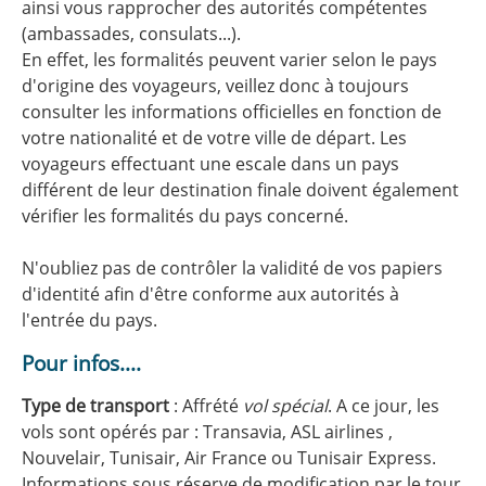
ainsi vous rapprocher des autorités compétentes
(ambassades, consulats...).
En effet, les formalités peuvent varier selon le pays
d'origine des voyageurs, veillez donc à toujours
consulter les informations officielles en fonction de
votre nationalité et de votre ville de départ. Les
voyageurs effectuant une escale dans un pays
différent de leur destination finale doivent également
vérifier les formalités du pays concerné.
N'oubliez pas de contrôler la validité de vos papiers
d'identité afin d'être conforme aux autorités à
l'entrée du pays.
Pour infos....
Type de transport
: Affrété
vol spécial
. A ce jour, les
vols sont opérés par : Transavia, ASL airlines ,
Nouvelair, Tunisair, Air France ou Tunisair Express.
Informations sous réserve de modification par le tour