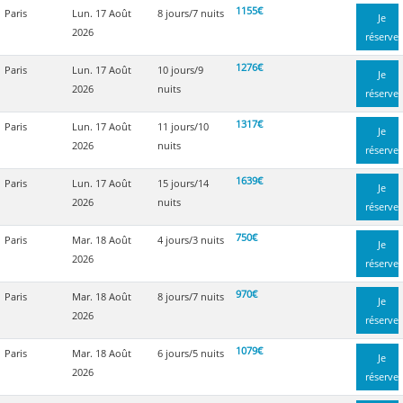
1155€
Paris
Lun. 17 Août
8 jours/7 nuits
Je
2026
réserve
1276€
Paris
Lun. 17 Août
10 jours/9
Je
2026
nuits
réserve
1317€
Paris
Lun. 17 Août
11 jours/10
Je
2026
nuits
réserve
1639€
Paris
Lun. 17 Août
15 jours/14
Je
2026
nuits
réserve
750€
Paris
Mar. 18 Août
4 jours/3 nuits
Je
2026
réserve
970€
Paris
Mar. 18 Août
8 jours/7 nuits
Je
2026
réserve
1079€
Paris
Mar. 18 Août
6 jours/5 nuits
Je
2026
réserve