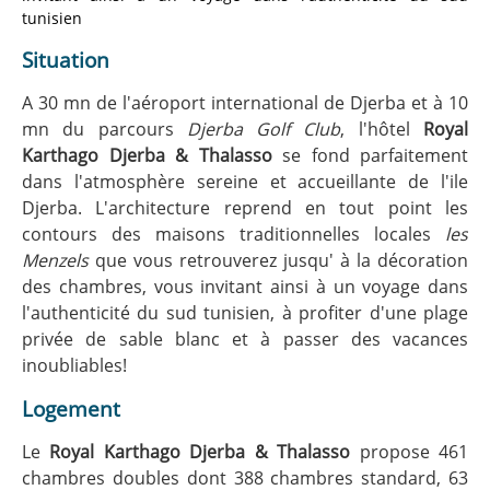
tunisien
Situation
A 30 mn de l'aéroport international de Djerba et à 10
mn du parcours
Djerba Golf Club
, l'hôtel
Royal
Karthago Djerba & Thalasso
se fond parfaitement
dans l'atmosphère sereine et accueillante de l'ile
Djerba. L'architecture reprend en tout point les
contours des maisons traditionnelles locales
les
Menzels
que vous retrouverez jusqu' à la décoration
des chambres, vous invitant ainsi à un voyage dans
l'authenticité du sud tunisien, à profiter d'une plage
privée de sable blanc et à passer des vacances
inoubliables!
Logement
Le
Royal Karthago Djerba & Thalasso
propose 461
chambres doubles dont 388 chambres standard, 63