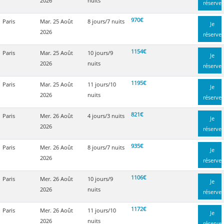
2026
nuits
réserve
970€
Paris
Mar. 25 Août
8 jours/7 nuits
Je
2026
réserve
1154€
Paris
Mar. 25 Août
10 jours/9
Je
2026
nuits
réserve
1195€
Paris
Mar. 25 Août
11 jours/10
Je
2026
nuits
réserve
821€
Paris
Mer. 26 Août
4 jours/3 nuits
Je
2026
réserve
935€
Paris
Mer. 26 Août
8 jours/7 nuits
Je
2026
réserve
1106€
Paris
Mer. 26 Août
10 jours/9
Je
2026
nuits
réserve
1172€
Paris
Mer. 26 Août
11 jours/10
Je
2026
nuits
réserve