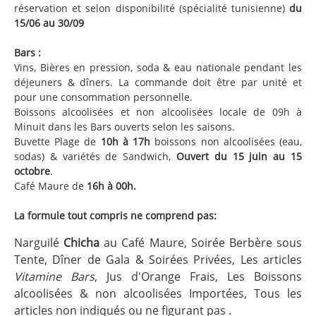
réservation et selon disponibilité (spécialité tunisienne)
du
15/06 au 30/09
Bars :
Vins, Bières en pression, soda & eau nationale pendant les
déjeuners & dîners. La commande doit être par unité et
pour une consommation personnelle.
Boissons alcoolisées et non alcoolisées locale de 09h à
Minuit dans les Bars ouverts selon les saisons.
Buvette Plage de
10h à 17h
boissons non alcoolisées (eau,
sodas) & variétés de Sandwich,
Ouvert du 15 juin au 15
octobre
.
Café Maure de
16h à 00h.
La formule tout compris ne comprend pas:
Narguilé
Chicha
au Café Maure, Soirée Berbère sous
Tente, Dîner de Gala & Soirées Privées, Les articles
Vitamine Bars
, Jus d'Orange Frais, Les Boissons
alcoolisées & non alcoolisées Importées, Tous les
articles non indiqués ou ne figurant pas .