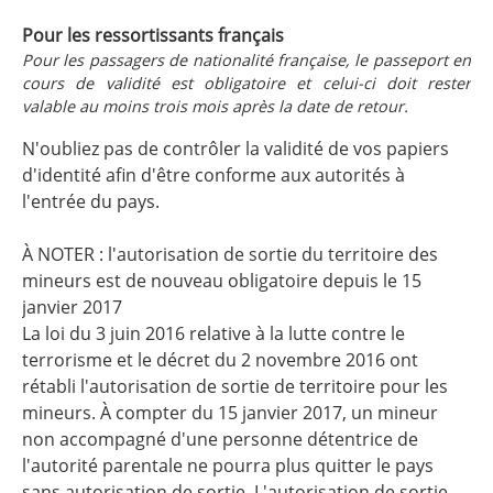
Pour les ressortissants français
Pour les passagers de nationalité française, le passeport en
cours de validité est obligatoire et celui-ci doit rester
valable au moins trois mois après la date de retour.
N'oubliez pas de contrôler la validité de vos papiers
d'identité afin d'être conforme aux autorités à
l'entrée du pays.
À NOTER : l'autorisation de sortie du territoire des
mineurs est de nouveau obligatoire depuis le 15
janvier 2017
La loi du 3 juin 2016 relative à la lutte contre le
terrorisme et le décret du 2 novembre 2016 ont
rétabli l'autorisation de sortie de territoire pour les
mineurs. À compter du 15 janvier 2017, un mineur
non accompagné d'une personne détentrice de
l'autorité parentale ne pourra plus quitter le pays
sans autorisation de sortie. L'autorisation de sortie