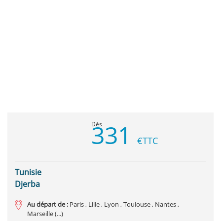
Previous
Next
331
Dès
€TTC
Tunisie
Djerba
Au départ de :
Paris , Lille , Lyon , Toulouse , Nantes ,
Marseille (...)