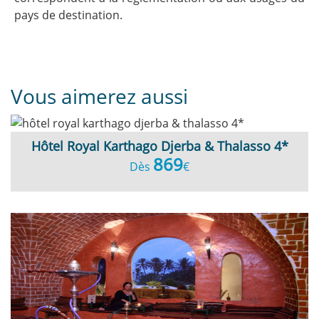
pays de destination.
Vous aimerez aussi
Hôtel Royal Karthago Djerba & Thalasso 4*
869
Dès
€