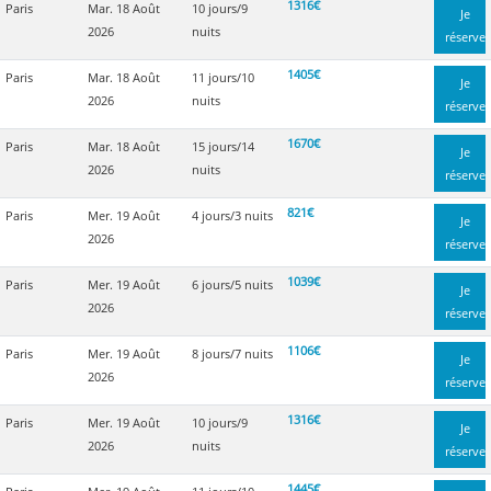
1316€
Paris
Mar. 18 Août
10 jours/9
Je
2026
nuits
réserve
1405€
Paris
Mar. 18 Août
11 jours/10
Je
2026
nuits
réserve
1670€
Paris
Mar. 18 Août
15 jours/14
Je
2026
nuits
réserve
821€
Paris
Mer. 19 Août
4 jours/3 nuits
Je
2026
réserve
1039€
Paris
Mer. 19 Août
6 jours/5 nuits
Je
2026
réserve
1106€
Paris
Mer. 19 Août
8 jours/7 nuits
Je
2026
réserve
1316€
Paris
Mer. 19 Août
10 jours/9
Je
2026
nuits
réserve
1445€