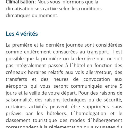
Climatisation
: Nous vous informons que la
climatisation sera active selon les conditions
climatiques du moment.
Les 4 vérités
La première et la dernière journée sont considérées
comme entièrement consacrées au transport. Il est
possible que la première ou la dernière nuit ne soit
pas intégralement passée à l´hôtel en fonction des
créneaux horaires relatifs aux vols aller/retour, des
transferts et des heures de convocation aux
aéroports qui vous seront communiqués entre 5
jours et la veille de votre départ. Pour des raisons de
saisonnalité, des raisons techniques ou de sécurité,
certaines activités peuvent être supprimées sans
préavis par les hôteliers. L´homologation et le
classement touristique des modes d´hébergement
correspondent à la réglementation ou aux usages du