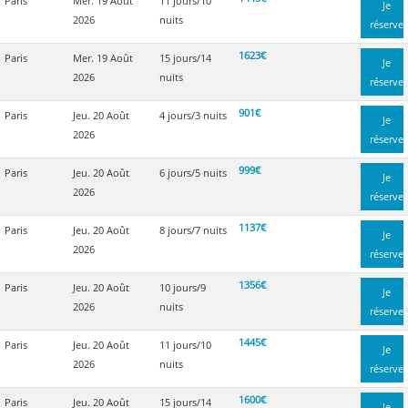
Paris
Mer. 19 Août
11 jours/10
Je
2026
nuits
réserve
1623€
Paris
Mer. 19 Août
15 jours/14
Je
2026
nuits
réserve
901€
Paris
Jeu. 20 Août
4 jours/3 nuits
Je
2026
réserve
999€
Paris
Jeu. 20 Août
6 jours/5 nuits
Je
2026
réserve
1137€
Paris
Jeu. 20 Août
8 jours/7 nuits
Je
2026
réserve
1356€
Paris
Jeu. 20 Août
10 jours/9
Je
2026
nuits
réserve
1445€
Paris
Jeu. 20 Août
11 jours/10
Je
2026
nuits
réserve
1600€
Paris
Jeu. 20 Août
15 jours/14
Je