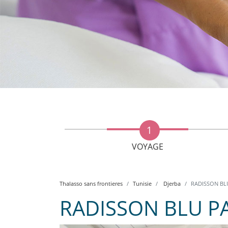
VOYAGE
Thalasso sans frontieres
Tunisie
Djerba
RADISSON BL
RADISSON BLU P