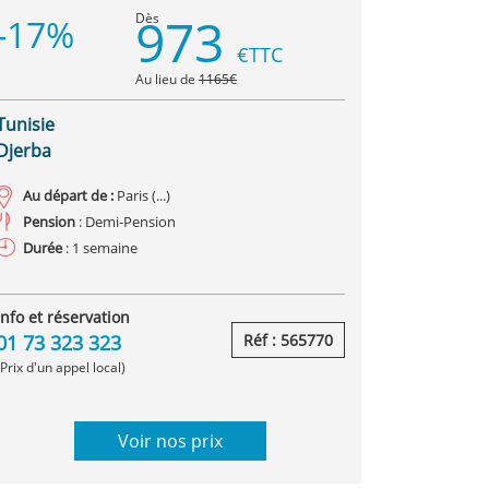
973
Dès
-17%
€TTC
Au lieu de
1165€
Tunisie
Djerba
Au départ de :
Paris (...)
Pension
: Demi-Pension
Durée
: 1 semaine
Info et réservation
01 73 323 323
Réf : 565770
(Prix d'un appel local)
Voir nos prix