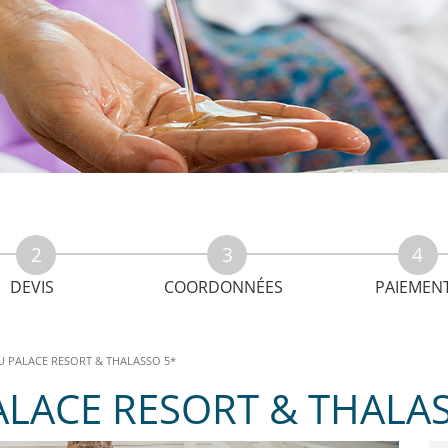
DEVIS
COORDONNÉES
PAIEMEN
U PALACE RESORT & THALASSO 5*
ALACE RESORT & THALA