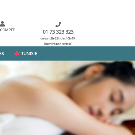
 COMPTE
01 73 323 323
lun-sam:8h-22h-dim:10h-19h
(Numéro non surtaxé)
ES
TUNISIE