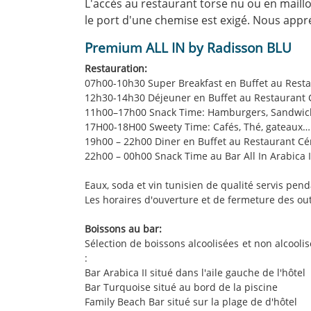
L'accès au restaurant torse nu ou en maill
le port d'une chemise est exigé. Nous appr
Premium ALL IN by Radisson BLU
Restauration:
07h00-10h30 Super Breakfast en Buffet au Rest
12h30-14h30 Déjeuner en Buffet au Restaurant
11h00–17h00 Snack Time: Hamburgers, Sandwiches
17H00-18H00 Sweety Time: Cafés, Thé, gateaux… a
19h00 – 22h00 Diner en Buffet au Restaurant C
22h00 – 00h00 Snack Time au Bar All In Arabica I
Eaux, soda et vin tunisien de qualité servis pend
Les horaires d'ouverture et de fermeture des out
Boissons au bar:
Sélection de boissons alcoolisées et non alcooli
:
Bar Arabica II situé dans l'aile gauche de l'hôtel
Bar Turquoise situé au bord de la piscine
Family Beach Bar situé sur la plage de d'hôtel