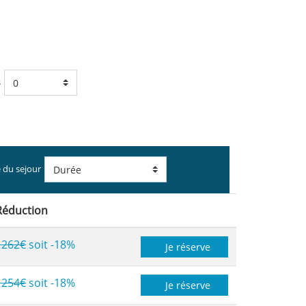
s
 du sejour
Réduction
1262€
soit -18%
Je réserve
1254€
soit -18%
Je réserve