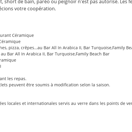
ot, short de bain, paréo ou peignoir n'est pas autorisé. Le
écions votre coopération.
aurant Céramique
 Céramique
, pizza, crêpes…au Bar All In Arabica II, Bar Turquoise,Family Be
u Bar All In Arabica II, Bar Turquoise,Family Beach Bar
éramique
I
ant les repas.
lets peuvent être soumis à modification selon la saison.
sées locales et internationales servis au verre dans les points de 