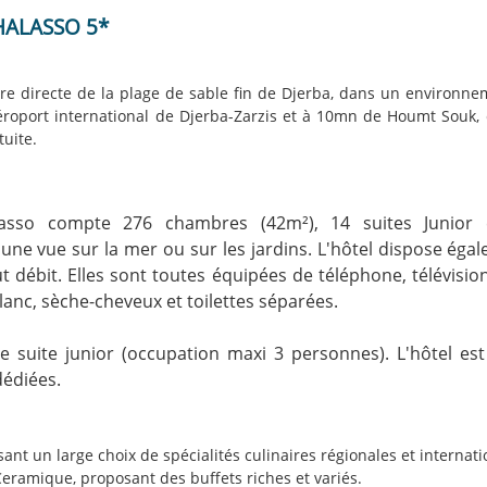
HALASSO 5*
re directe de la plage de sable fin de Djerba, dans un environne
roport international de Djerba-Zarzis et à 10mn de Houmt Souk, ca
tuite.
asso compte 276 chambres (42m²), 14 suites Junior e
 une vue sur la mer ou sur les jardins. L'hôtel dispose é
ébit. Elles sont toutes équipées de téléphone, télévision pa
anc, sèche-cheveux et toilettes séparées.
e suite junior (occupation maxi 3 personnes). L
'hôtel es
dédiées.
ant un large choix de spécialités culinaires régionales et internati
Ceramique, proposant des buffets riches et variés.